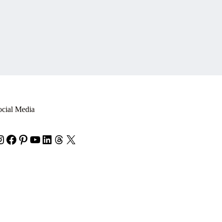
ocial Media
nstagram
Facebook
Pinterest
YouTube
LinkedIn
Threads
X