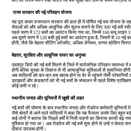
बात का विशेष ध्यान रखा जाएगा कि बसें सुबह और शाम के समय यात्रियों
राज्य सरकार की नई परिवहन योजना
यह पूरा कदम राजस्थान सरकार की हाल ही में घोषित नई बस योजना के तहत 
सेवाओं को और अधिक आधुनिक और सुलभ बनाने के लिए 300 नई बसें स्वी
पहले चरण में 172 बसों का आवंटन किया गया था, जिनमें 160 ब्ल्यू लाइन 
अब दूसरे चरण में 128 बची हुई बसों का आवंटन हुआ है, जिसमें से 10 नई बस
होंगी, जैसे कि बेहतर सीटिंग अरेंजमेंट, अधिक लेगरूम, उन्नत ब्रेकिंग सि
बेहतर, सुरक्षित और आधुनिक सफर का अनुभव
उदयपुर डिपो को नई बसें मिलने से जिले में सार्वजनिक परिवहन व्यवस्था मे
होंगी बल्कि सुरक्षा के लिहाज से भी अत्याधुनिक सुविधाओं से सुसज्जित होंग
अब यात्रियों को बार-बार बस खराब होने या देर से पहुंचने जैसी परेशानिय
ड्राइवरों और कंडक्टरों को भी नई बसों के संचालन से पहले विशेष प्रशिक्षण 
कोई कमी न रहे।
स्थानीय जनता और यूनियनों में खुशी की लहर
नई बसों की घोषणा के बाद स्थानीय जनता और रोडवेज कर्मचारी यूनियनों में
जैसे क्षेत्रों से आने वाले यात्रियों ने कहा कि यह फैसला उनके लिए बहुत 
कई लोगों ने बताया कि पिछले वर्षों में निजी वाहनों का किराया काफी बढ़ 
मुश्किल हो गया था। अब रोडवेज की नई बसें शुरू होने से उन्हें न केवल सस
दोबारा उपलब्ध होगी।